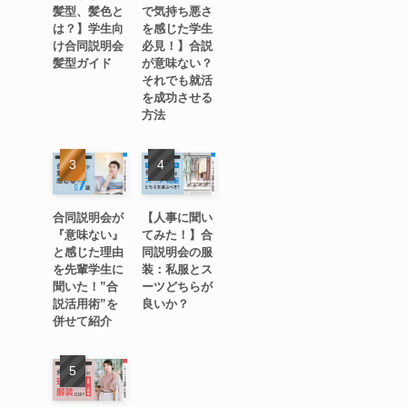
髪型、髪色と
で気持ち悪さ
は？】学生向
を感じた学生
け合同説明会
必見！】合説
髪型ガイド
が意味ない？
それでも就活
を成功させる
方法
合同説明会が
【人事に聞い
『意味ない』
てみた！】合
と感じた理由
同説明会の服
を先輩学生に
装：私服とス
聞いた！”合
ーツどちらが
説活用術”を
良いか？
併せて紹介