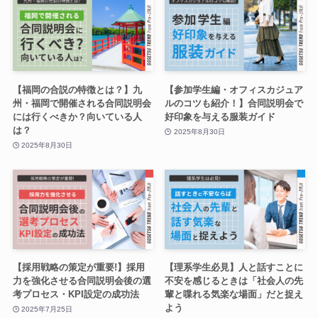
【福岡の合説の特徴とは？】九
【参加学生編・オフィスカジュア
州・福岡で開催される合同説明会
ルのコツも紹介！】合同説明会で
には行くべきか？向いている人
好印象を与える服装ガイド
は？
2025年8月30日
2025年8月30日
【採用戦略の策定が重要!】採用
【理系学生必見】人と話すことに
力を強化させる合同説明会後の選
不安を感じるときは「社会人の先
考プロセス・KPI設定の成功法
輩と喋れる気楽な場面」だと捉え
よう
2025年7月25日