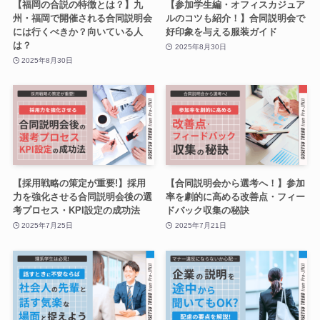
【福岡の合説の特徴とは？】九
【参加学生編・オフィスカジュア
州・福岡で開催される合同説明会
ルのコツも紹介！】合同説明会で
には行くべきか？向いている人
好印象を与える服装ガイド
は？
2025年8月30日
2025年8月30日
【採用戦略の策定が重要!】採用
【合同説明会から選考へ！】参加
力を強化させる合同説明会後の選
率を劇的に高める改善点・フィー
考プロセス・KPI設定の成功法
ドバック収集の秘訣
2025年7月25日
2025年7月21日