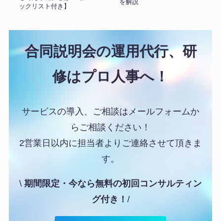
を解説
ックリスト付き】
合同説明会の運用代行、研
修はプロ人事へ！
サービスの導入、ご相談はメールフォームか
らご相談ください！
2営業日以内に担当者よりご連絡させて頂きま
す。
\
期間限定・今なら無料の
初回コンサルティン
グ
付き！
/